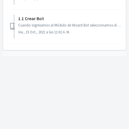
1.1 Crear Bot
Cuando ingresamos al Módulo de Wizard Bot seleccionamos el botón “Crear” que se encuentra en la parte superior derecha de Todos los Bot's. Todos l...
Vie., 15 Oct., 2021 a las 11:02 A. M.